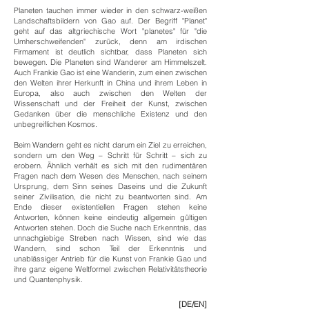
Planeten tauchen immer wieder in den schwarz-weißen
Landschaftsbildern von Gao auf. Der Begriff "Planet"
geht auf das altgriechische Wort "planetes" für "die
Umherschweifenden" zurück, denn am irdischen
Firmament ist deutlich sichtbar, dass Planeten sich
bewegen. Die Planeten sind Wanderer am Himmelszelt.
Auch Frankie Gao ist eine Wanderin, zum einen zwischen
den Welten ihrer Herkunft in China und ihrem Leben in
Europa, also auch zwischen den Welten der
Wissenschaft und der Freiheit der Kunst, zwischen
Gedanken über die menschliche Existenz und den
unbegreiflichen Kosmos.
Beim Wandern geht es nicht darum ein Ziel zu erreichen,
sondern um den Weg – Schritt für Schritt – sich zu
erobern. Ähnlich verhält es sich mit den rudimentären
Fragen nach dem Wesen des Menschen, nach seinem
Ursprung, dem Sinn seines Daseins und die Zukunft
seiner Zivilisation, die nicht zu beantworten sind. Am
Ende dieser existentiellen Fragen stehen keine
Antworten, können keine eindeutig allgemein gültigen
Antworten stehen. Doch die Suche nach Erkenntnis, das
unnachgiebige Streben nach Wissen, sind wie das
Wandern, sind schon Teil der Erkenntnis und
unablässiger Antrieb für die Kunst von Frankie Gao und
ihre ganz eigene Weltformel zwischen Relativitätstheorie
und Quantenphysik.
[DE/EN]