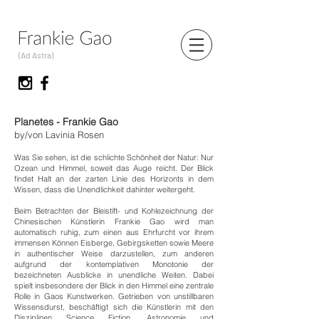
(Ad Astra)
Planetes - Frankie Gao
by/von Lavinia Rosen
Was Sie sehen, ist die schlichte Schönheit der Natur: Nur
Ozean und Himmel, soweit das Auge reicht. Der Blick
findet Halt an der zarten Linie des Horizonts in dem
Wissen, dass die Unendlichkeit dahinter weitergeht.
Beim Betrachten der Bleistift- und Kohlezeichnung der
Chinesischen Künstlerin Frankie Gao wird man
automatisch ruhig, zum einen aus Ehrfurcht vor ihrem
immensen Können Eisberge, Gebirgsketten sowie Meere
in authentischer Weise darzustellen, zum anderen
aufgrund der kontemplativen Monotonie der
bezeichneten Ausblicke in unendliche Weiten. Dabei
spielt insbesondere der Blick in den Himmel eine zentrale
Rolle in Gaos Kunstwerken. Getrieben von unstillbaren
Wissensdurst, beschäftigt sich die Künstlerin mit den
Disziplinen Science Fiction, Astronomie und