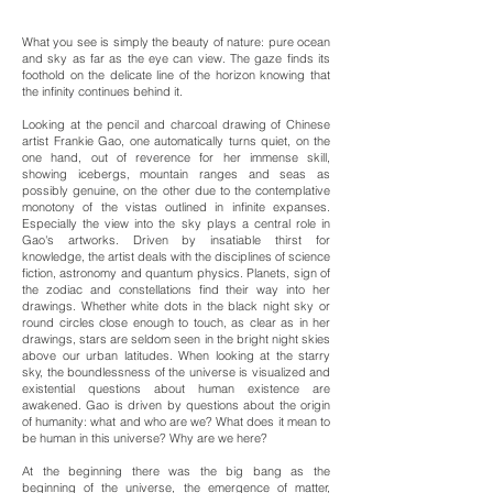
What you see is simply the beauty of nature: pure ocean
and sky as far as the eye can view. The gaze finds its
foothold on the delicate line of the horizon knowing that
the infinity continues behind it.
Looking at the pencil and charcoal drawing of Chinese
artist Frankie Gao, one automatically turns quiet, on the
one hand, out of reverence for her immense skill,
showing icebergs, mountain ranges and seas as
possibly genuine, on the other due to the contemplative
monotony of the vistas outlined in infinite expanses.
Especially the view into the sky plays a central role in
Gao's artworks. Driven by insatiable thirst for
knowledge, the artist deals with the disciplines of science
fiction, astronomy and quantum physics. Planets, sign of
the zodiac and constellations find their way into her
drawings. Whether white dots in the black night sky or
round circles close enough to touch, as clear as in her
drawings, stars are seldom seen in the bright night skies
above our urban latitudes. When looking at the starry
sky, the boundlessness of the universe is visualized and
existential questions about human existence are
awakened. Gao is driven by questions about the origin
of humanity: what and who are we? What does it mean to
be human in this universe? Why are we here?
At the beginning there was the big bang as the
beginning of the universe, the emergence of matter,