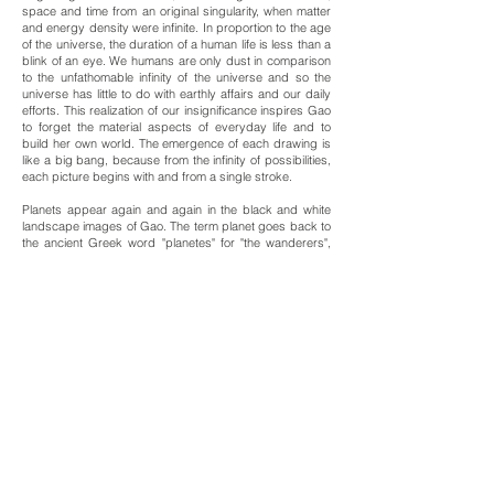
space and time from an original singularity, when matter
and energy density were infinite. In proportion to the age
of the universe, the duration of a human life is less than a
blink of an eye. We humans are only dust in comparison
to the unfathomable infinity of the universe and so the
universe has little to do with earthly affairs and our daily
efforts. This realization of our insignificance inspires Gao
to forget the material aspects of everyday life and to
build her own world. The emergence of each drawing is
like a big bang, because from the infinity of possibilities,
each picture begins with and from a single stroke.
Planets appear again and again in the black and white
landscape images of Gao. The term planet goes back to
the ancient Greek word "planetes" for "the wanderers",
representing their movement visible via the earthly
firmament. The planets are hikers in the sky. Frankie Gao,
too, is a wanderer, on the one hand between the worlds
of her origin in China and her life in Europe, that is also
between the worlds of science and the freedom of art,
between thoughts about human existence and the
incomprehensible cosmos.
Hiking is not about reaching a goal, but about
conquering the path – step by step. The same is true for
the rudimentary questions about the nature of man, its
origin, the meaning of existence and the future of
civilization, all of which is hard to be answered. At the
end of these existential questions there are no answers,
no clearly universal answers can be given. But the