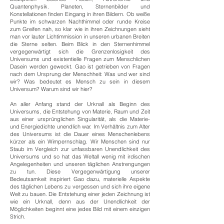
Quantenphysik. Planeten, Sternenbilder und
Konstellationen finden Eingang in ihren Bildern. Ob weiße
Punkte im schwarzen Nachthimmel oder runde Kreise
zum Greifen nah, so klar wie in ihren Zeichnungen sieht
man vor lauter Lichtimmission in unseren urbanen Breiten
die Sterne selten. Beim Blick in den Sternenhimmel
vergegenwärtigt sich die Grenzenlosigkeit des
Universums und existentielle Fragen zum Menschlichen
Dasein werden geweckt. Gao ist getrieben von Fragen
nach dem Ursprung der Menschheit: Was und wer sind
wir? Was bedeutet es Mensch zu sein in diesem
Universum? Warum sind wir hier?
An aller Anfang stand der Urknall als Beginn des
Universums, die Entstehung von Materie, Raum und Zeit
aus einer ursprünglichen Singularität, als die Materie-
und Energiedichte unendlich war. Im Verhältnis zum Alter
des Universums ist die Dauer eines Menschenlebens
kürzer als ein Wimpernschlag. Wir Menschen sind nur
Staub im Vergleich zur unfassbaren Unendlichkeit des
Universums und so hat das Weltall wenig mit irdischen
Angelegenheiten und unseren täglichen Anstrengungen
zu tun. Diese Vergegenwärtigung unserer
Bedeutsamkeit inspiriert Gao dazu, materielle Aspekte
des täglichen Lebens zu vergessen und sich ihre eigene
Welt zu bauen. Die Entstehung einer jeden Zeichnung ist
wie ein Urknall, denn aus der Unendlichkeit der
Möglichkeiten beginnt eine jedes Bild mit einem einzigen
Strich.